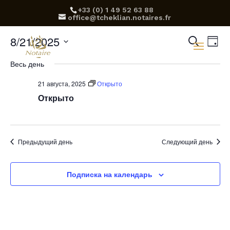
‪+33 (0) 1 49 52 63 88‬
office@tcheklian.notaires.fr
Пои
М
8/21/2025
Поиск
День
п
Выбрать
и
Весь день
дату.
н
про
21 августа, 2025
Открыто
Открыто
Мер
нав
Предыдущий день
Следующий день
Подписка на календарь