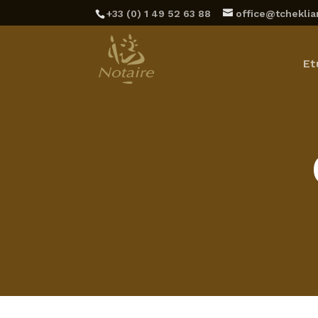
‪+33 (0) 1 49 52 63 88‬
office@tcheklian
Et