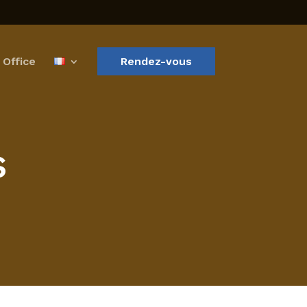
 Office
Rendez-vous
s