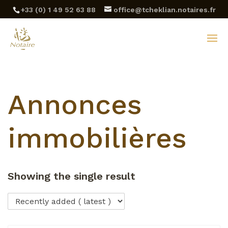
‪+33 (0) 1 49 52 63 88‬
office@tcheklian.notaires.fr
Annonces
immobilières
Showing the single result