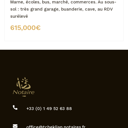
Marne, écoles, bus, marché, commerces. Au sous-
sol : très grand garage, buanderie, cave, au RDV
surélevé
615,000
€

+33 (0) 1 49 52 63 88‬

office@tcheklian.notaires.fr