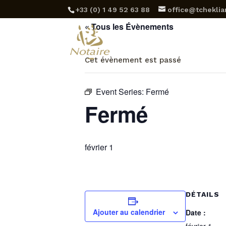
‪+33 (0) 1 49 52 63 88‬
office@tcheklian
« Tous les Évènements
Et
Cet évènement est passé
Event Series:
Fermé
Fermé
février 1
DÉTAILS
Ajouter au calendrier
Date :