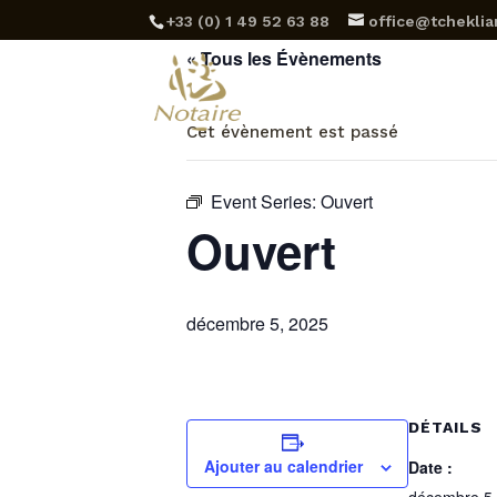
‪+33 (0) 1 49 52 63 88‬
office@tcheklian
« Tous les Évènements
Et
Cet évènement est passé
Event Series:
Ouvert
Ouvert
décembre 5, 2025
DÉTAILS
Ajouter au calendrier
Date :