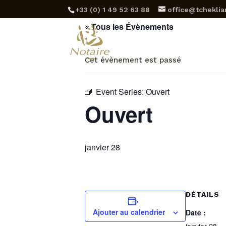
‪+33 (0) 1 49 52 63 88‬
office@tcheklian
« Tous les Évènements
Et
Cet évènement est passé
Event Series:
Ouvert
Ouvert
janvier 28
DÉTAILS
Ajouter au calendrier
Date :