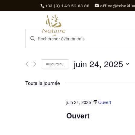
‪+33 (0) 1 49 52 63 88‬
office@tcheklian
Et
Recherche
Saisir
et
mot-
clé.
navigation
Rechercher
juin 24, 2025
Aujourd'hui
Évènements
de
Sélectionnez
par
vues
une
mot-
Toute la journée
date.
clé.
Évènements
juin 24, 2025
Ouvert
Ouvert