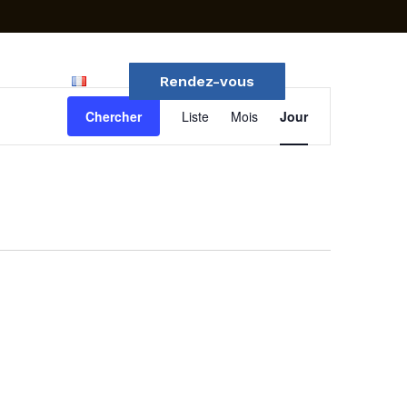
 Office
Rendez-vous
Navigation
Chercher
Liste
Mois
Jour
de
vues
Évènemen