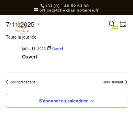
‪+33 (0) 1 49 52 63 88‬
office@tcheklian.notaires.fr
Rec
Na
7/11/2025
Recherch
Jour
d
Sélectionnez
et
Toute la journée
une
v
navi
date.
juillet 11, 2025
Ouvert
É
Ouvert
de
vue
Évè
Jour précédent
Jour suivant
S’abonner au calendrier