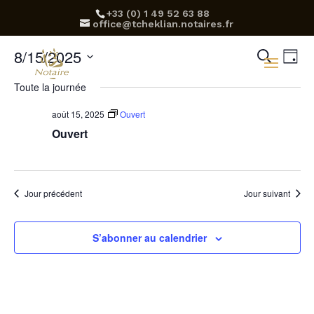
‪+33 (0) 1 49 52 63 88‬
office@tcheklian.notaires.fr
Rec
Na
8/15/2025
Recherch
Jour
d
Sélectionnez
et
Toute la journée
une
v
navi
date.
août 15, 2025
Ouvert
É
Ouvert
de
vue
Évè
Jour précédent
Jour suivant
S’abonner au calendrier