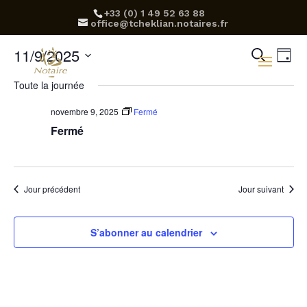
‪+33 (0) 1 49 52 63 88‬
office@tcheklian.notaires.fr
Rec
Na
11/9/2025
Recherch
Jour
d
Sélectionnez
et
Toute la journée
une
v
navi
date.
novembre 9, 2025
Fermé
É
Fermé
de
vue
Évè
Jour précédent
Jour suivant
S’abonner au calendrier