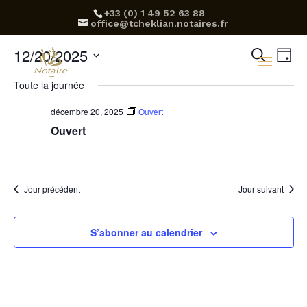
‪+33 (0) 1 49 52 63 88‬
office@tcheklian.notaires.fr
Rec
Na
12/20/2025
Recherch
Jour
d
Sélectionnez
et
Toute la journée
une
v
navi
date.
décembre 20, 2025
Ouvert
É
Ouvert
de
vue
Évè
Jour précédent
Jour suivant
S’abonner au calendrier