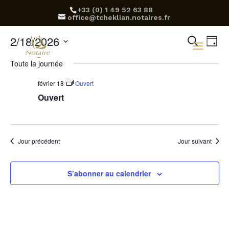
‪+33 (0) 1 49 52 63 88‬
office@tcheklian.notaires.fr
Rec
Na
2/18/2026
Recherch
Jour
d
Sélectionnez
et
Toute la journée
une
v
navi
date.
février 18
Ouvert
É
Ouvert
de
vue
Évè
Jour précédent
Jour suivant
S’abonner au calendrier