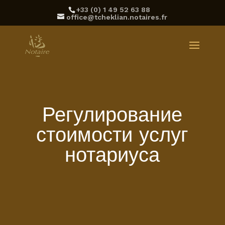
‪+33 (0) 1 49 52 63 88‬
office@tcheklian.notaires.fr
Регулирование
стоимости услуг
нотариуса