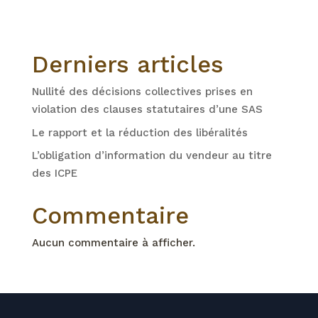
e
s
v
É
v
u
è
Derniers articles
n
e
e
m
s
Nullité des décisions collectives prises en
e
n
violation des clauses statutaires d’une SAS
É
t
s
Le rapport et la réduction des libéralités
v
L’obligation d’information du vendeur au titre
è
des ICPE
n
Commentaire
e
m
Aucun commentaire à afficher.
e
n