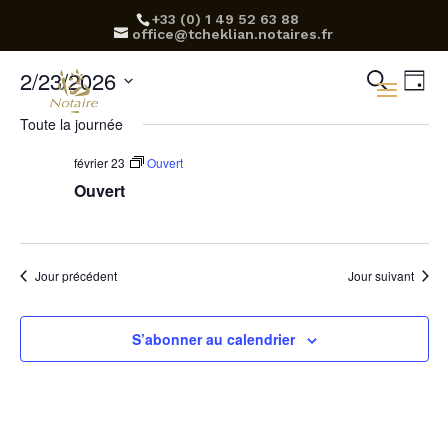
‪+33 (0) 1 49 52 63 88‬
office@tcheklian.notaires.fr
Rec
Na
2/23/2026
Recherch
Jour
d
Sélectionnez
et
Toute la journée
une
v
navi
date.
février 23
Ouvert
É
Ouvert
de
vue
Évè
Jour précédent
Jour suivant
S’abonner au calendrier